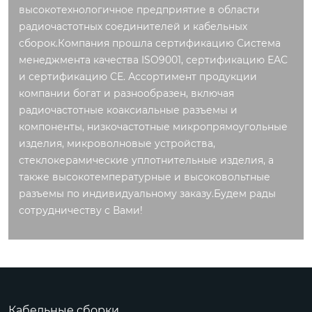
высокотехнологичное предприятие в области
радиочастотных соединителей и кабельных
сборок.Компания прошла сертификацию Система
менеджмента качества ISO9001, сертификацию ЕАС
и сертификацию СЕ. Ассортимент продукции
компании богат и разнообразен, включая
радиочастотные коаксиальные разъемы и
компоненты, низкочастотные микропрямоугольные
изделия, микроволновые устройства,
стеклокерамические уплотнительные изделия, а
также высокотемпературные и высоковольтные
разъемы по индивидуальному заказу.Будем рады
сотрудничеству с Вами!
Кабельные сборки