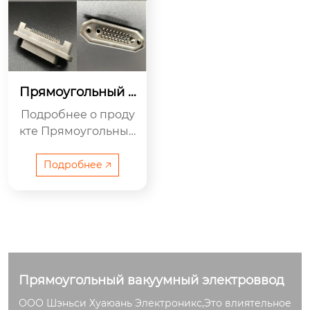
Прямоугольный в
акуумный электр
Подробнее о проду
оввод
кте Прямоугольные
вакуумные электро
дные элементы име
Подробнее 🡥
ют конструкции с ...
Прямоугольный вакуумный электроввод
ООО Шэньси Хуаюань Электроникс,Это влиятельное