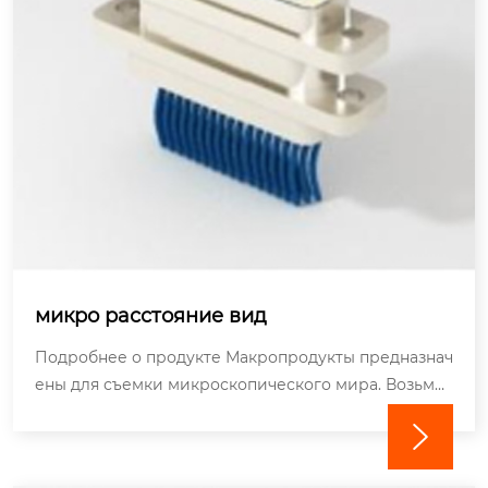
микро расстояние вид
Подробнее о продукте Макропродукты предназнач
ены для съемки микроскопического мира. Возьме
м в качестве примера макрообъектив. Он имеет ч

резвычайно коротко...