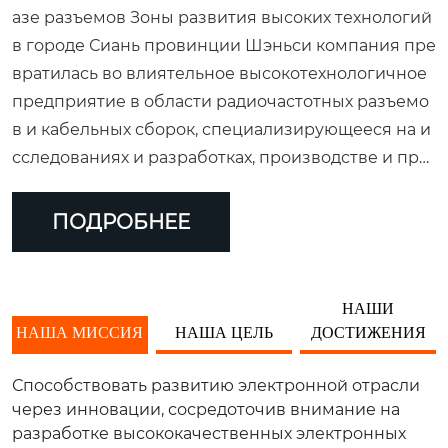
азе разъемов Зоны развития высоких технологий
в городе Сиань провинции Шэньси компания пре
вратилась во влиятельное высокотехнологичное
предприятие в области радиочастотных разъемо
в и кабельных сборок, специализирующееся на и
сследованиях и разработках, производстве и про
даже военной и гражданской продукции, а также
на создании превосходного бренда с профессион
ПОДРОБНЕЕ
альным потенциалом. Ассортимент продукции ко
мпании богат и разнообразен, включая коаксиаль
ные радиочастотные разъемы и компоненты, низ
НАШИ
кочастотные микропрямоугольные изделия, мик
НАША МИССИЯ
НАША ЦЕЛЬ
ДОСТИЖЕНИЯ
роволновые устройства, стеклокерамические упл
отнительные изделия, а также изготовленные по
Способствовать развитию электронной отрасли
индивидуальному заказу разъемы, устойчивые к
через инновации, сосредоточив внимание на
разработке высококачественных электронных
высоким температурам и давлению. Эти высокок