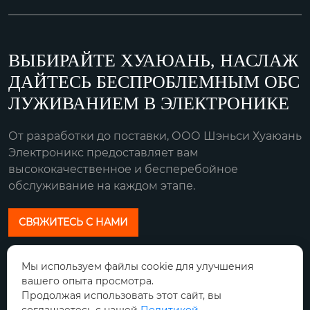
ВЫБИРАЙТЕ ХУАЮАНЬ, НАСЛАЖ
ДАЙТЕСЬ БЕСПРОБЛЕМНЫМ ОБС
ЛУЖИВАНИЕМ В ЭЛЕКТРОНИКЕ
От разработки до поставки, ООО Шэньси Хуаюань
Электроникс предоставляет вам
высококачественное и бесперебойное
обслуживание на каждом этапе.
СВЯЖИТЕСЬ С НАМИ
Наш адрес:
Мы используем файлы cookie для улучшения
вашего опыта просмотра.
Город Сяньян, провинция Шэньси циньду
Продолжая использовать этот сайт, вы
Район Авеню синхо Китайская