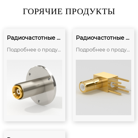
ГОРЯЧИЕ ПРОДУКТЫ
Радиочастотные р
Радиочастотные р
азъемы TMA
азъемы SSMB
Подробнее о продук
Подробнее о продук
те TMA – это коаксиал
те Эта серия продукт
ьный разъем средне
ов представляет соб
й мощности Push-in
ой миниатюрный вст
blind-mate RF с инте
авной коаксиальный
рфейсом, похожим н
разъем RF, разработ
а TNC. Подходит для
анный и произведен
слепого соедин...
ный в соответствии с
IE...