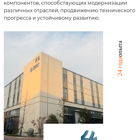
компонентов, способствующих модернизации
ачественные продукты, являющиеся краеугольн
различных отраслей, продвижению технического
ым камнем точных технологий, широко использу
прогресса и устойчивому развитию.
ются во многих ключевых областях, таких как аэро
космическая промышленность, военная оборона,
связь 5G и разведка нефти, играя незаменимую р
опыта
оль в этой отрасли. Охват рынка охватывает не то
лько внутренний рынок, но и экспортируется в бо
24 года
лее чем 20 стран, при этом доля экспортных прод
аж составляет до 50%, что свидетельствует о высо
кой конкурентоспособности на мировом рынке.