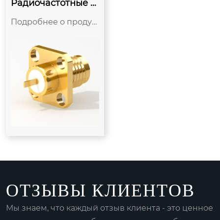
Радиочастотные р
азъемы SSMA
Подробнее о продук
те Преимущества ра
диочастотных коакси
альных разъемов SS
MA заключаются в не
больших размерах, п
ревосходных механи
ческих и электричес
ких ха...
ОТЗЫВЫ КЛИЕНТОВ
Мы знаем, что каждый отзыв клиента - это ценное