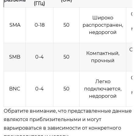
(ГГц)
О
Широко
SMA
0-18
50
распространен,
м
недорогой
Ог
Компактный,
SMB
0-4
50
прочный
О
Легко
BNC
0-4
50
подключается,
м
недорогой
Обратите внимание, что представленные данные
являются приблизительными и могут
варьироваться в зависимости от конкретного