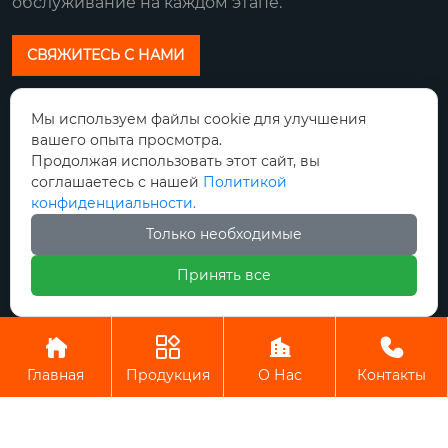
обслуживание на каждом этапе.
СВЯЖИТЕСЬ С НАМИ
Наш адрес:
Мы используем файлы cookie для улучшения
вашего опыта просмотра.
Город Сяньян, провинция Шэньси циньду
Продолжая использовать этот сайт, вы
Район Авеню синхо Китайская
соглашаетесь с нашей
Политикой
электрическая мощность Запад чжигу Фаза
конфиденциальности.
III Здание K6
Только необходимые
Телефон:
Принять все
+86-15596639357
Авторское право© ООО Шэньси Хуаюань




Электроникс
Главная
Продукция
О Нас
Контакты