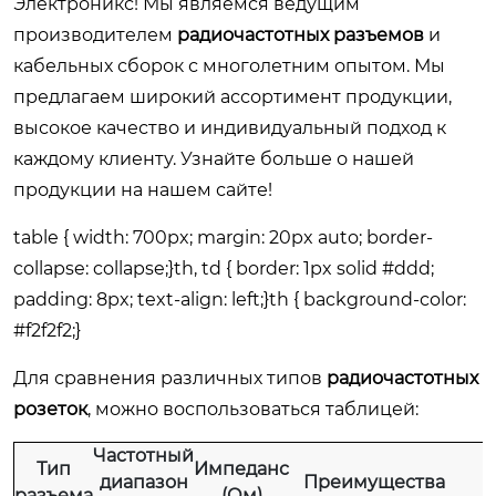
Электроникс
! Мы являемся ведущим
производителем
радиочастотных разъемов
и
кабельных сборок с многолетним опытом. Мы
предлагаем широкий ассортимент продукции,
высокое качество и индивидуальный подход к
каждому клиенту. Узнайте больше о нашей
продукции на нашем сайте!
table { width: 700px; margin: 20px auto; border-
collapse: collapse;}th, td { border: 1px solid #ddd;
padding: 8px; text-align: left;}th { background-color:
#f2f2f2;}
Для сравнения различных типов
радиочастотных
розеток
, можно воспользоваться таблицей:
Частотный
Тип
Импеданс
диапазон
Преимущества
разъема
(Ом)