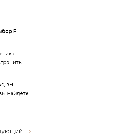
ыбор
F
ктика,
странить
с, вы
 вы найдёте
дующий