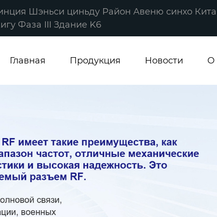
винция Шэньси циньду Район Авеню синхо Кита
гу Фаза III Здание K6
Главная
Продукция
Новости
О