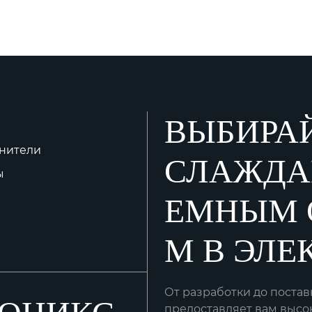
ВЫБИРАЙ
инители
СЛАЖДА
ы
ЕМНЫМ 
М В ЭЛЕ
От разработки до поста
предоставляет вам высо