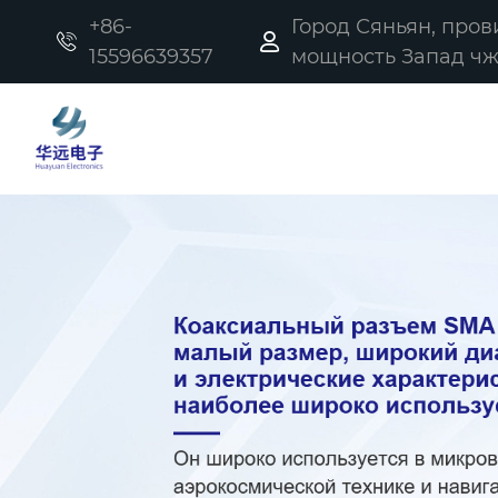
+86-
Город Сяньян, про


15596639357
мощность Запад чжи