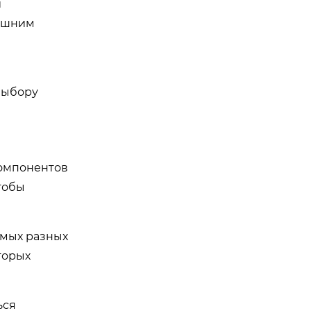
и
нешним
выбору
компонентов
тобы
амых разных
торых
ься