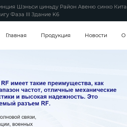
винция Шэньси циньду Район Авеню синхо Кита
гу Фаза III Здание K6
Главная
Продукция
Новости
О