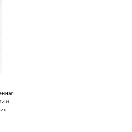
енная
ти и
гих