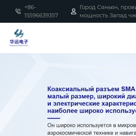
+86-
Город Сяньян, про


15596639357
мощность Запад чжи