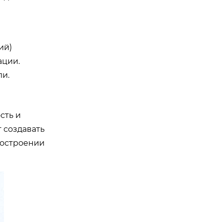
ий)
ации.
ли.
сть и
 создавать
ностроении