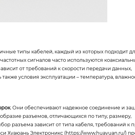
ичные типы кабелей, каждый из которых подходит д
астотных сигналов часто используются коаксиальны
зависит от требований к скорости передачи данных,
также условия эксплуатации – температура, влажнос
орок
. Они обеспечивают надежное соединение и защ
бразие разъемов, отличающихся по типу, размеру,
бор разъема зависит от типа кабеля, требований к 
и Хуаюань Электроникс (
https://www.huayuan.ru/
) п