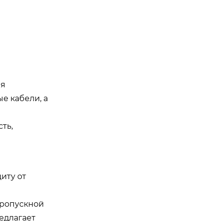
ля
е кабели, а
ть,
иту от
пропускной
редлагает