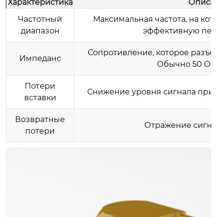
Характеристика
Описа
Частотный
Максимальная частота, на ко
диапазон
эффективную пере
Сопротивление, которое разъем
Импеданс
Обычно 50 Ом 
Потери
Снижение уровня сигнала при 
вставки
Возвратные
Отражение сигнал
потери