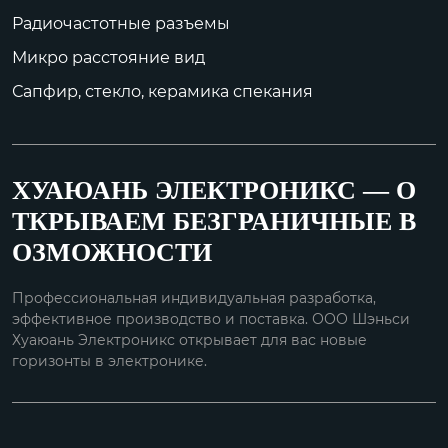
р...
Радиочастотные разъемы
Микро расстояние вид
	Продукты серии 
BNC - это байонетн
Сапфир, стекло, керамика спекания
ые радиочастотные
 ко...
ХУАЮАНЬ ЭЛЕКТРОНИКС — О
ТКРЫВАЕМ БЕЗГРАНИЧНЫЕ В
ОЗМОЖНОСТИ
Профессиональная индивидуальная разработка,
эффективное производство и поставка. ООО Шэньси
Хуаюань Электроникс открывает для вас новые
горизонты в электронике.