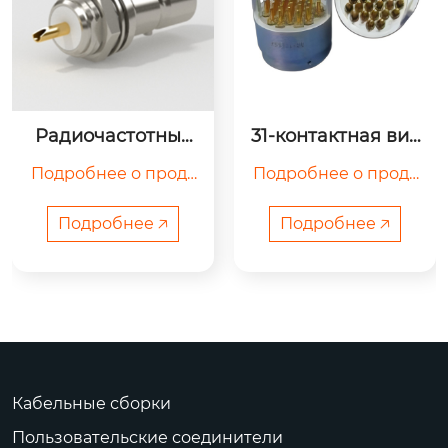
Радиочастотные
31-контактная вил
 разъемы BNC
ка (специально дл
Подробнее о проду
Подробнее о проду
я термосов)
кте

кте

Подробнее 🡥
Подробнее 🡥
	Наружный диам
етр уплотнительной 
Кабельные сборки
поверхности: φ53

Пользовательские соединители
Наружный диамет