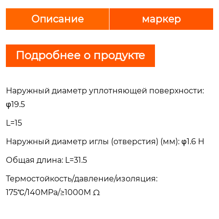
Описание
маркер
Подробнее о продукте
Наружный диаметр уплотняющей поверхности:
φ19.5
L=15
Наружный диаметр иглы (отверстия) (мм): φ1.6 H
Общая длина: L=31.5
Термостойкость/давление/изоляция:
175℃/140MPa/≥1000M Ω