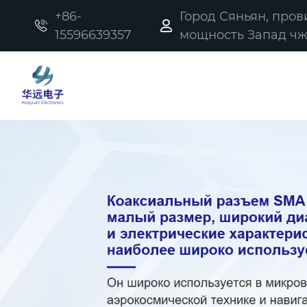
+86-
Город Сяньян, про


15596639357
мощность Запад чжи