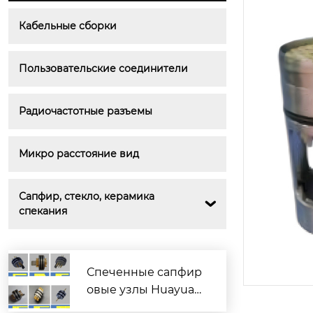
Кабельные сборки
Пользовательские соединители
Радиочастотные разъемы
Микро расстояние вид
Сапфир, стекло, керамика 

спекания
Спеченные сапфир
овые узлы Huayuan
Electronics, совмест