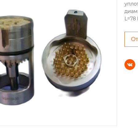
упло
диаме
L=78 
От
