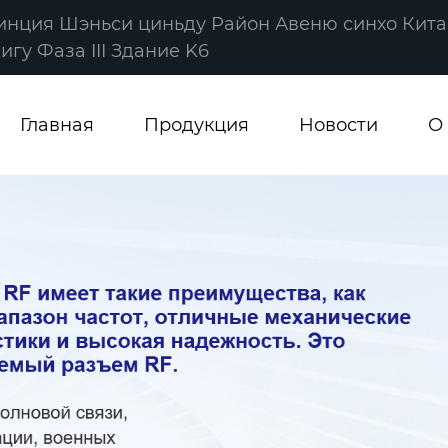
винция Шэньси циньду Район Авеню синхо Кита
гу Фаза III Здание K6
Главная
Продукция
Новости
О