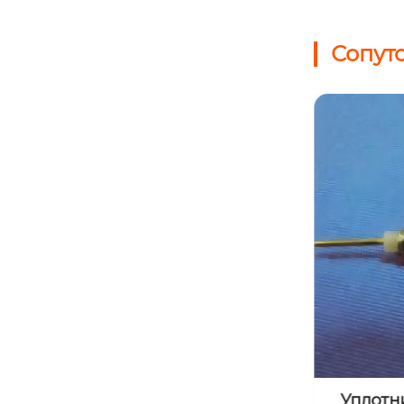
Сопут
Уплотнительная пробка φ5
Прямоуг