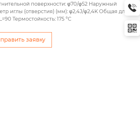
тнительной поверхности: φ70/φ52 Наружный
тр иглы (отверстия) (мм): φ2,4J/φ2,4K Общая длина:
L=90 Термостойкость: 175 °C
править заявку