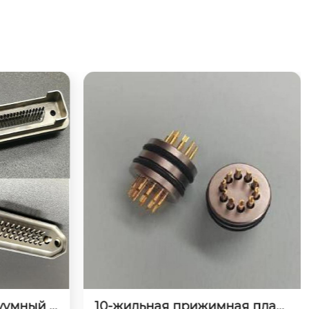
ая пласт
56-контактная розетка для ра