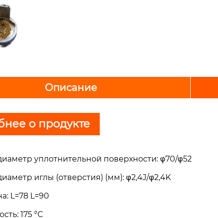
Описание
нее о продукте
иаметр уплотнительной поверхности: φ70/φ52
аметр иглы (отверстия) (мм): φ2,4J/φ2,4K
а: L=78 L=90
сть: 175 °C