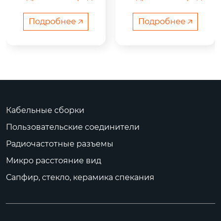
кте

кте

Подробнее 🡥
Подробнее 🡥
Кабельные сборки
Пользовательские соединители
Радиочастотные разъемы
Микро расстояние вид
	Преимущества
	Макропродукты
 радиочастотных ко
 предназначены дл
Сапфир, стекло, керамика спекания
аксиальных разъем
я съемки микроско
ов SSM...
пическ...