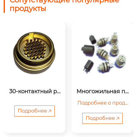
продукты
30-контактный ра
Многожильная пр
зъем Ковар
ессуемая розетк
Подробнее о проду
а/вилка (4 контакт
а/9 контактов/11 к
кте

Подробнее 🡥
онтактов)
Подробнее 🡥