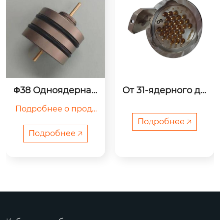
Φ38 Одноядерная 
От 31-ядерного до 
нажимная пласти
8-ядерного проце
Подробнее о проду
на
ссора
кте

Подробнее 🡥
Подробнее 🡥
	Корпус изготов
лен из высокотемпе