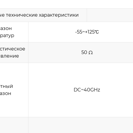
е технические характеристики
азон
-55~+125℃
ратур
стическое
50 Ω
ивление
отный
DC~40GHz
азон