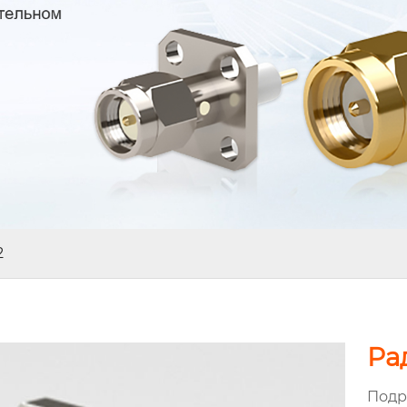
2
Ра
Подр