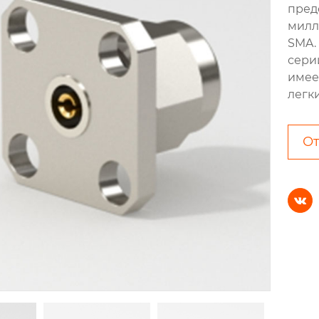
пред
милл
SMA.
сери
имее
легки
От
