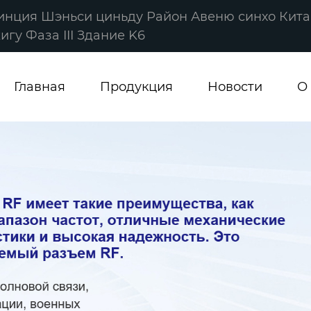
винция Шэньси циньду Район Авеню синхо Кита
гу Фаза III Здание K6
Главная
Продукция
Новости
О