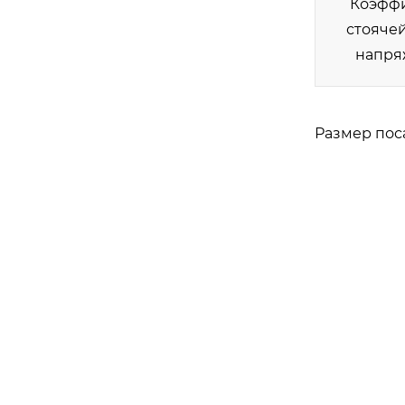
Коэфф
стояче
напря
Размер пос