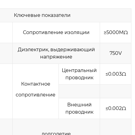
Ключевые показатели
Сопротивление изоляции
≥5000MΩ
Диэлектрик, выдерживающий
750V
напряжение
Центральный
≤0.003Ω
проводник
Контактное
сопротивление
Внешний
≤0.002Ω
проводник
долголетие