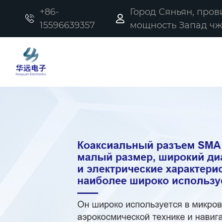
+86-
Город Сяньян, про


15596639357
мощность Запад чжи