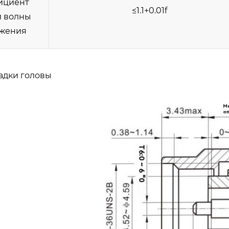
ициент
≤1.1+0.01f
й волны
жения
адки головы