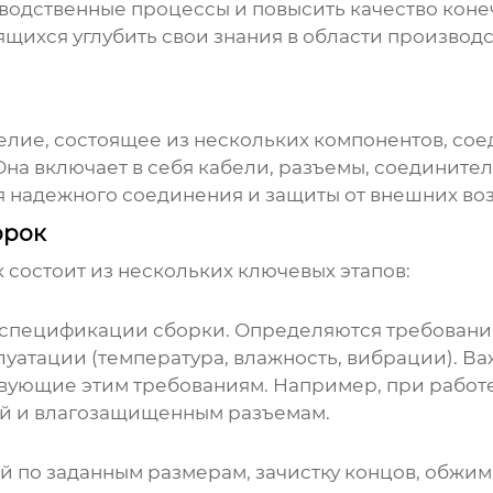
водственные процессы и повысить качество коне
щихся углубить свои знания в области производс
елие, состоящее из нескольких компонентов, со
Она включает в себя кабели, разъемы, соедините
 надежного соединения и защиты от внешних во
орок
к
состоит из нескольких ключевых этапов:
 спецификации сборки. Определяются требовани
уатации (температура, влажность, вибрации). В
твующие этим требованиям. Например, при работ
ей и влагозащищенным разъемам.
ей по заданным размерам, зачистку концов, обжи