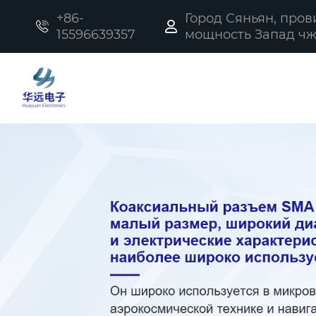
+86-
Город Сяньян, про


15596639357
мощность Запад чжи