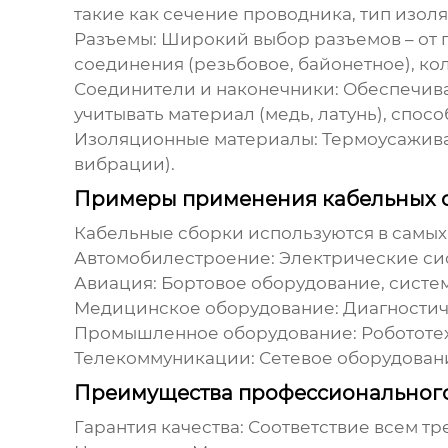
такие как сечение проводника, тип изоля
Разъемы:
Широкий выбор разъемов – от 
соединения (резьбовое, байонетное), кол
Соединители и наконечники:
Обеспечива
учитывать материал (медь, латунь), спос
Изоляционные материалы:
Термоусаживае
вибрации).
Примеры применения кабельных 
Кабельные сборки
используются в самых
Автомобилестроение:
Электрические сис
Авиация:
Бортовое оборудование, систе
Медицинское оборудование:
Диагностич
Промышленное оборудование:
Робототех
Телекоммуникации:
Сетевое оборудовани
Преимущества профессионального
Гарантия качества:
Соответствие всем тр