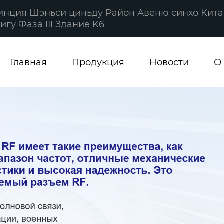
винция Шэньси циньду Район Авеню синхо Кита
гу Фаза III Здание K6
Главная
Продукция
Новости
О