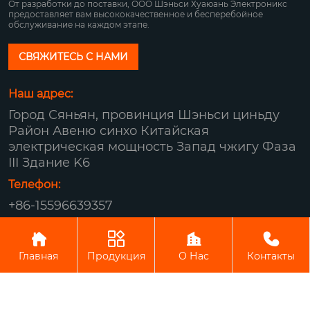
От разработки до поставки, ООО Шэньси Хуаюань Электроникс
предоставляет вам высококачественное и бесперебойное
обслуживание на каждом этапе.
СВЯЖИТЕСЬ С НАМИ
Наш адрес:
Город Сяньян, провинция Шэньси циньду
Район Авеню синхо Китайская
электрическая мощность Запад чжигу Фаза
III Здание K6
Телефон:
+86-15596639357
Авторское право© ООО Шэньси Хуаюань




Электроникс
Главная
Продукция
О Нас
Контакты