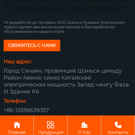
ДАЙТЕСЬ БЕСПРОБЛЕМНЫМ ОБС
ЛУЖИВАНИЕМ В ЭЛЕКТРОНИКЕ
От разработки до поставки, ООО Шэньси Хуаюань Электроникс
предоставляет вам высококачественное и бесперебойное
обслуживание на каждом этапе.
СВЯЖИТЕСЬ С НАМИ
Наш адрес:
Город Сяньян, провинция Шэньси циньду
Район Авеню синхо Китайская
электрическая мощность Запад чжигу Фаза
III Здание K6
Телефон:
+86-15596639357
Авторское право© ООО Шэньси Хуаюань




Электроникс
Главная
Продукция
О Нас
Контакты