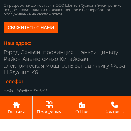
От разработки до поставки, ООО Шэньси Хуаюань Электроникс
предоставляет вам высококачественное и бесперебойное
обслуживание на каждом этапе.
СВЯЖИТЕСЬ С НАМИ
Наш адрес:
Город Сяньян, провинция Шэньси циньду
Район Авеню синхо Китайская
электрическая мощность Запад чжигу Фаза
III Здание K6
Телефон:
+86-15596639357
Авторское право© ООО Шэньси Хуаюань




Электроникс
Главная
Продукция
О Нас
Контакты