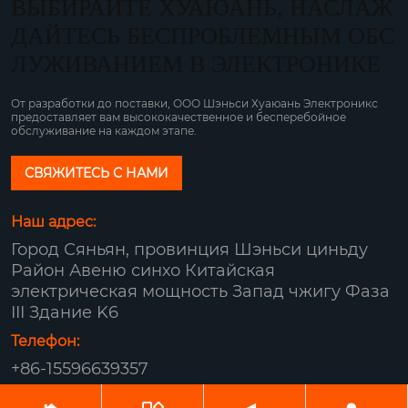
ВЫБИРАЙТЕ ХУАЮАНЬ, НАСЛАЖ
ДАЙТЕСЬ БЕСПРОБЛЕМНЫМ ОБС
ЛУЖИВАНИЕМ В ЭЛЕКТРОНИКЕ
От разработки до поставки, ООО Шэньси Хуаюань Электроникс
предоставляет вам высококачественное и бесперебойное
обслуживание на каждом этапе.
СВЯЖИТЕСЬ С НАМИ
Наш адрес:
Город Сяньян, провинция Шэньси циньду
Район Авеню синхо Китайская
электрическая мощность Запад чжигу Фаза
III Здание K6
Телефон:
+86-15596639357
Авторское право© ООО Шэньси Хуаюань