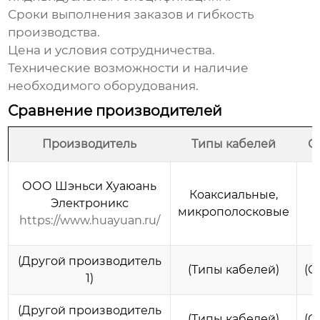
Сроки выполнения заказов и гибкость
производства.
Цена и условия сотрудничества.
Технические возможности и наличие
необходимого оборудования.
Сравнение производителей
Производитель
Типы кабелей
С
ООО Шэньси Хуаюань
Коаксиальные,
Электроникс
микрополосковые
https://www.huayuan.ru/
(Другой производитель
(Типы кабелей)
(С
1)
(Другой производитель
(Типы кабелей)
(С