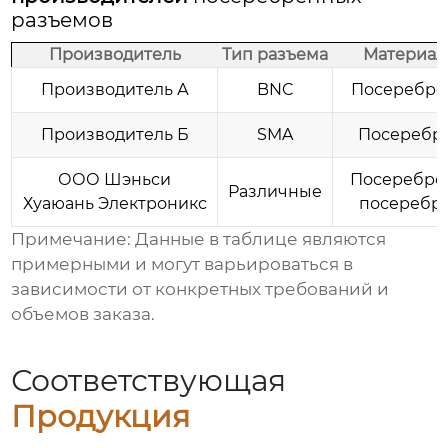
разъемов
Производитель
Тип разъема
Материал
Производитель А
BNC
Посеребре
Производитель Б
SMA
Посеребр
ООО Шэньси
Посеребрен
Различные
Хуаюань Электроникс
посеребр
Примечание: Данные в таблице являются
примерными и могут варьироваться в
зависимости от конкретных требований и
объемов заказа.
Соответствующая
Продукция