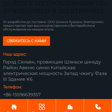
ДАЙТЕСЬ БЕСПРОБЛЕМНЫМ ОБС
ЛУЖИВАНИЕМ В ЭЛЕКТРОНИКЕ
От разработки до поставки, ООО Шэньси Хуаюань Электроникс
предоставляет вам высококачественное и бесперебойное
обслуживание на каждом этапе.
СВЯЖИТЕСЬ С НАМИ
Наш адрес:
Город Сяньян, провинция Шэньси циньду
Район Авеню синхо Китайская
электрическая мощность Запад чжигу Фаза
III Здание K6
Телефон:
+86-15596639357
Авторское право© ООО Шэньси Хуаюань




Электроникс