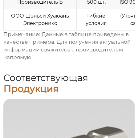
Производитель Б
500 шт.
ISO 90
ООО Шэньси Хуаюань
Гибкие
(Уточн
Электроникс
условия
са
Примечание: Данные в таблице приведены в
качестве примера. Для получения актуальной
информации свяжитесь с производителем
напрямую.
Соответствующая
Продукция