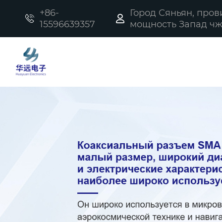
+86-
Город Сяньян, про


15596639357
мощность Запад чжи