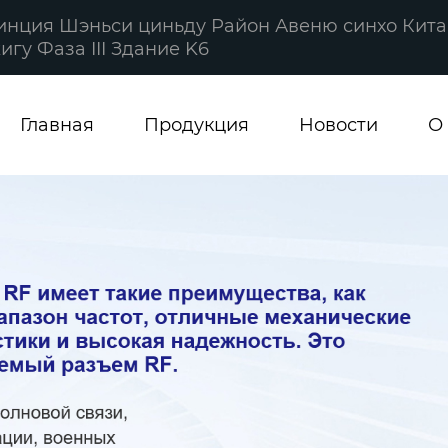
винция Шэньси циньду Район Авеню синхо Кита
гу Фаза III Здание K6
Главная
Продукция
Новости
О