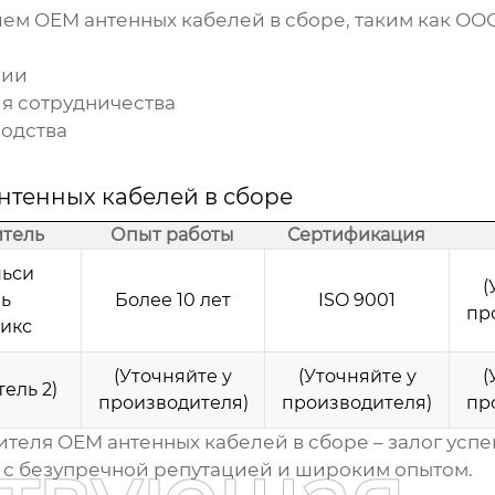
лем
OEM антенных кабелей в сборе
, таким как О
ции
я сотрудничества
водства
нтенных кабелей в сборе
тель
Опыт работы
Сертификация
ьси
(
ь
Более 10 лет
ISO 9001
пр
икс
(Уточняйте у
(Уточняйте у
(
ель 2)
производителя)
производителя)
пр
ителя
OEM антенных кабелей в сборе
– залог усп
с безупречной репутацией и широким опытом.