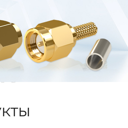
ые
кты