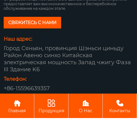
предоставляет вам высококачественное и бесперебойное
обслуживание на каждом этапе.
СВЯЖИТЕСЬ С НАМИ
Наш адрес:
Город Сяньян, провинция Шэньси циньду
Район Авеню синхо Китайская
электрическая мощность Запад чжигу Фаза
III Здание K6
Телефон:
+86-15596639357
Авторское право© ООО Шэньси Хуаюань




Электроникс
Главная
Продукция
О Нас
Контакты