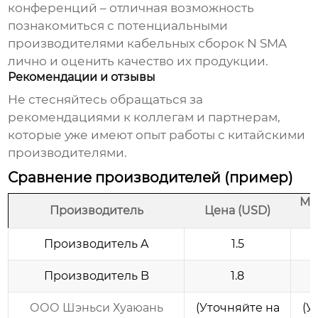
конференций – отличная возможность
познакомиться с потенциальными
производителями
кабельных сборок N SMA
лично и оценить качество их продукции.
Рекомендации и отзывы
Не стесняйтесь обращаться за
рекомендациями к коллегам и партнерам,
которые уже имеют опыт работы с китайскими
производителями.
Сравнение производителей (пример)
Ми
Производитель
Цена (USD)
Производитель A
1.5
Производитель B
1.8
ООО Шэньси Хуаюань
(Уточняйте на
(У