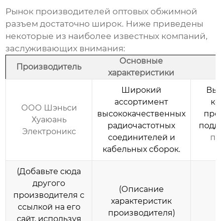
Рынок
производителей оптовых обжимной
разъем
достаточно широк. Ниже приведены
некоторые из наиболее известных компаний,
заслуживающих внимания:
Основные
Производитель
характеристики
Широкий
Выс
ассортимент
ко
ООО Шэньси
высококачественных
про
Хуаюань
радиочастотных
подд
Электроникс
соединителей и
по
кабельных сборок.
(Добавьте сюда
другого
(Описание
производителя с
характеристик
ссылкой на его
производителя)
сайт, используя