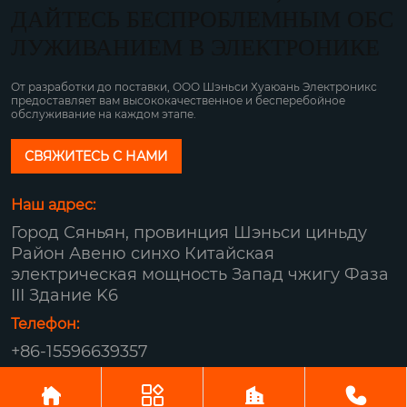
ДАЙТЕСЬ БЕСПРОБЛЕМНЫМ ОБС
ЛУЖИВАНИЕМ В ЭЛЕКТРОНИКЕ
От разработки до поставки, ООО Шэньси Хуаюань Электроникс
предоставляет вам высококачественное и бесперебойное
обслуживание на каждом этапе.
СВЯЖИТЕСЬ С НАМИ
Наш адрес:
Город Сяньян, провинция Шэньси циньду
Район Авеню синхо Китайская
электрическая мощность Запад чжигу Фаза
III Здание K6
Телефон:
+86-15596639357
Авторское право© ООО Шэньси Хуаюань




Электроникс