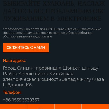
ВЫБИРАЙТЕ ХУАЮАНЬ, НАСЛАЖ
ДАЙТЕСЬ БЕСПРОБЛЕМНЫМ ОБС
ЛУЖИВАНИЕМ В ЭЛЕКТРОНИКЕ
От разработки до поставки, ООО Шэньси Хуаюань Электроникс
предоставляет вам высококачественное и бесперебойное
обслуживание на каждом этапе.
СВЯЖИТЕСЬ С НАМИ
Наш адрес:
Город Сяньян, провинция Шэньси циньду
Район Авеню синхо Китайская
электрическая мощность Запад чжигу Фаза
III Здание K6
Телефон:
+86-15596639357
Авторское право© ООО Шэньси Хуаюань