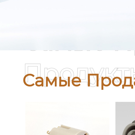
Самые П
Продукт
Самые Прод