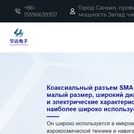
+86-
Город Сяньян, про


15596639357
мощность Запад чжи