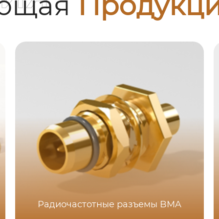
ующая
Продукц
Радиочастотные разъемы BMA