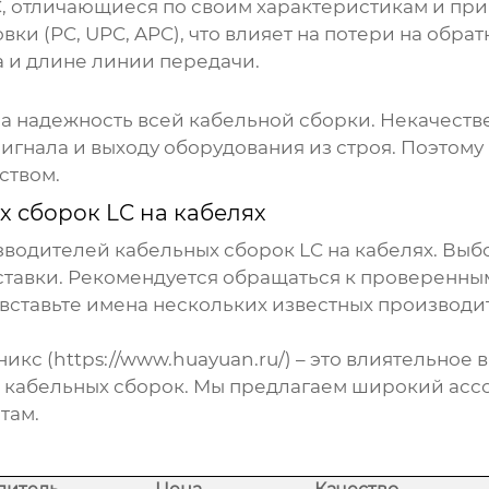
, отличающиеся по своим характеристикам и пр
ки (PC, UPC, APC), что влияет на потери на обр
а и длине линии передачи.
на надежность всей
кабельной сборки
. Некачеств
игнала и выходу оборудования из строя. Поэтом
ством.
х сборок LC на кабелях
изводителей
кабельных сборок LC на кабелях
. Выб
поставки. Рекомендуется обращаться к проверенн
вставьте имена нескольких известных производит
икс (
https://www.huayuan.ru/
) – это влиятельное
и
кабельных сборок
. Мы предлагаем широкий асс
там.