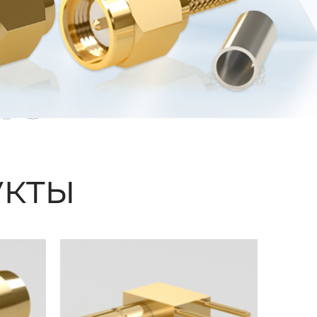
ые
кты