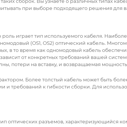
аких сборок. Вы узнаете о различных типах кабел
учитывать при выборе подходящего решения для в
 роль играет тип используемого кабеля. Наибол
номодовый (OS1, OS2) оптический кабель. Много
ых, в то время как одномодовый кабель обеспечи
зависит от конкретных требований вашей систе
лны, потери на вставку, и возвращаемая мощность
фактором. Более толстый кабель может быть боле
ии и требований к гибкости сборки. Для использ
тип оптических разъемов, характеризующийся ко