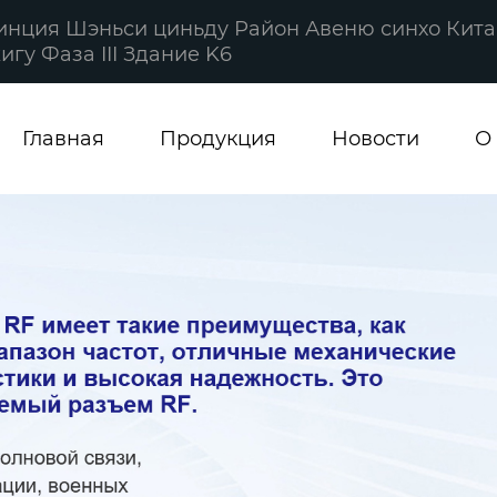
винция Шэньси циньду Район Авеню синхо Кита
гу Фаза III Здание K6
Главная
Продукция
Новости
О