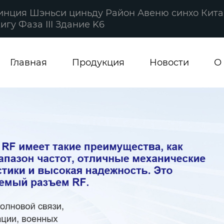
винция Шэньси циньду Район Авеню синхо Кита
гу Фаза III Здание K6
Главная
Продукция
Новости
О