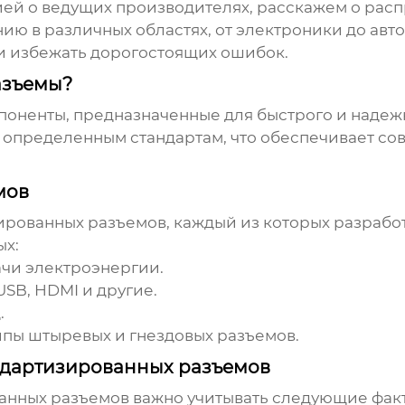
ей о ведущих производителях, расскажем о рас
нию в различных областях, от электроники до ав
и избежать дорогостоящих ошибок.
азъемы?
мпоненты, предназначенные для быстрого и наде
е определенным стандартам, что обеспечивает с
мов
ированных разъемов
, каждый из которых разрабо
ых:
чи электроэнергии.
USB, HDMI и другие.
.
пы штыревых и гнездовых разъемов.
ндартизированных разъемов
анных разъемов
важно учитывать следующие фак