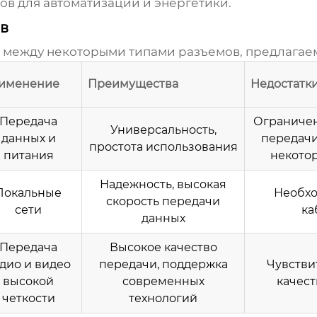
ов для автоматизации и энергетики.
в
 между некоторыми типами разъемов, предлагаем
именение
Преимущества
Недостатк
Передача
Ограничен
Универсальность,
данных и
передачи
простота использования
питания
некото
Надежность, высокая
Локальные
Необхо
скорость передачи
сети
ка
данных
Передача
Высокое качество
дио и видео
передачи, поддержка
Чувстви
высокой
современных
качест
четкости
технологий