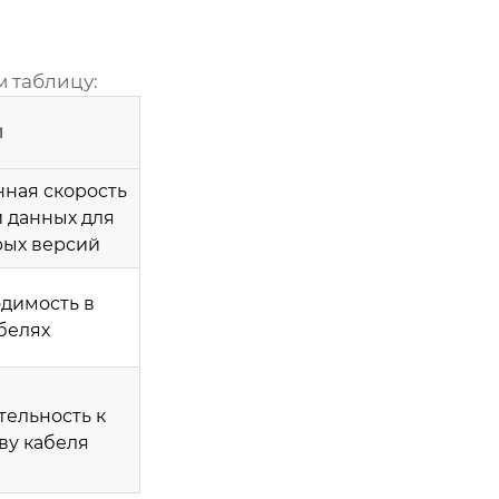
 таблицу:
и
ная скорость
 данных для
рых версий
димость в
белях
тельность к
ву кабеля