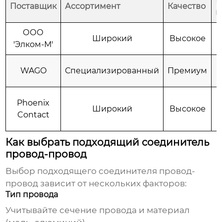
Ц
Поставщик
Ассортимент
Качество
к
ООО
Широкий
Высокое
'Элком-М'
WAGO
Специализированный
Премиум
Phoenix
Широкий
Высокое
Contact
Как выбрать подходящий соединитель
провод-провод
Выбор подходящего
соединителя провод-
провод
зависит от нескольких факторов:
Тип провода
Учитывайте сечение провода и материал