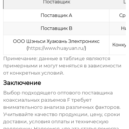
Поставщик
Ц
Поставщик A
Сре
Поставщик B
Ни
ООО Шэньси Хуаюань Электроникс
Конку
(
https://www.huayuan.ru/
)
Примечание: данные в таблице являются
примерными и могут меняться в зависимости
от конкретных условий.
Заключение
Выбор подходящего оптового поставщика
коаксиальных разъемов F
требует
внимательного анализа различных факторов.
Учитывайте качество продукции, цену, сроки
доставки, условия оплаты и техническую
поддержку. Надеемся, что эта статья помогла