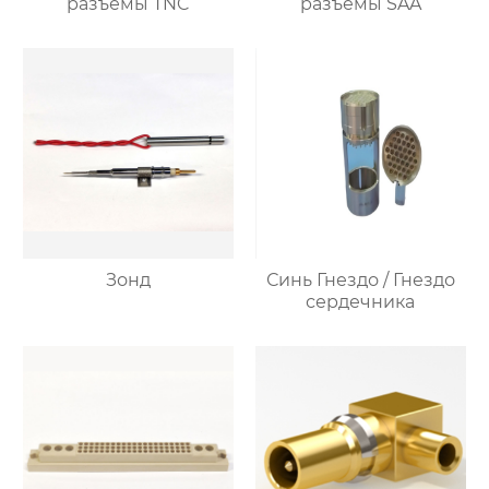
разъемы TNC
разъемы SAA
Зонд
Синь Гнездо / Гнездо
сердечника