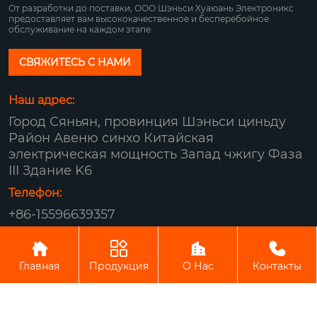
От разработки до поставки, ООО Шэньси Хуаюань Электроникс
предоставляет вам высококачественное и бесперебойное
обслуживание на каждом этапе.
СВЯЖИТЕСЬ С НАМИ
Наш адрес:
Город Сяньян, провинция Шэньси циньду
Район Авеню синхо Китайская
электрическая мощность Запад чжигу Фаза
III Здание K6
Телефон:
+86-15596639357
Авторское право© ООО Шэньси Хуаюань




Электроникс
Главная
Продукция
О Нас
Контакты