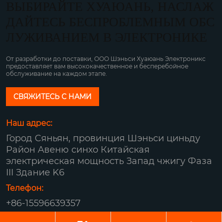
ВЫБИРАЙТЕ ХУАЮАНЬ, НАСЛАЖ
ДАЙТЕСЬ БЕСПРОБЛЕМНЫМ ОБС
ЛУЖИВАНИЕМ В ЭЛЕКТРОНИКЕ
От разработки до поставки, ООО Шэньси Хуаюань Электроникс
предоставляет вам высококачественное и бесперебойное
обслуживание на каждом этапе.
СВЯЖИТЕСЬ С НАМИ
Наш адрес:
Город Сяньян, провинция Шэньси циньду
Район Авеню синхо Китайская
электрическая мощность Запад чжигу Фаза
III Здание K6
Телефон:
+86-15596639357
Авторское право© ООО Шэньси Хуаюань