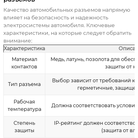
Качество автомобильных разъемов напрямую
влияет на безопасность и надежность
электросистемы автомобиля. Ключевые
характеристики, на которые следует обратить
внимание:
Характеристика
Описа
Материал
Медь, латунь, позолота для обес
контактов
защиты от к
Выбор зависит от требований к 
Тип разъема
герметичные, защищен
Рабочая
Должна соответствовать условия
температура
Степень
IP-рейтинг должен соответство
защиты
(защита от вла