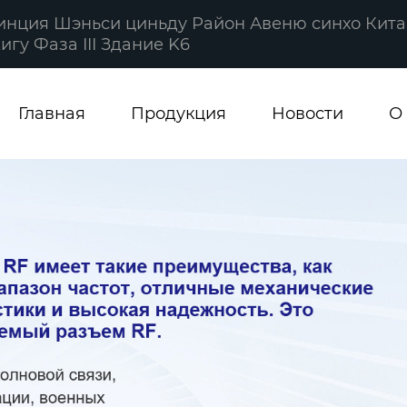
винция Шэньси циньду Район Авеню синхо Кита
гу Фаза III Здание K6
Главная
Продукция
Новости
О