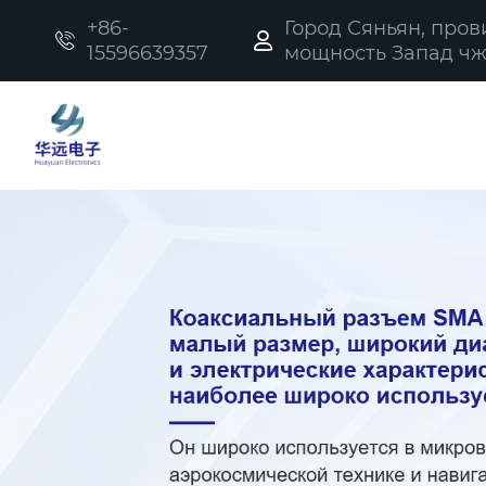
+86-
Город Сяньян, про


15596639357
мощность Запад чжи