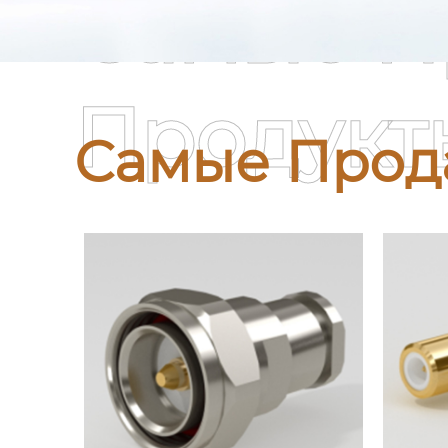
Самые П
Продукт
Самые Прод