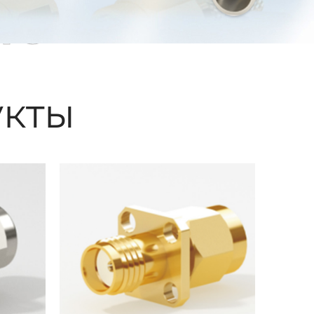
ые
кты