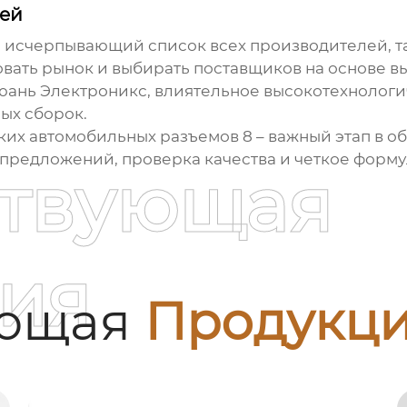
ей
 исчерпывающий список всех производителей, та
вать рынок и выбирать поставщиков на основе в
юань Электроникс
, влиятельное высокотехнолог
ых сборок.
ких автомобильных разъемов 8
– важный этап в 
предложений, проверка качества и четкое форм
ствующая
ия
ующая
Продукц