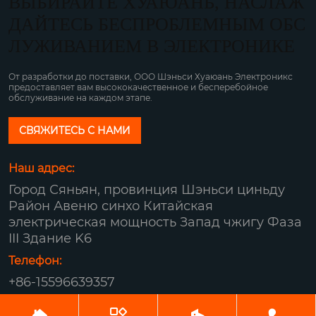
ВЫБИРАЙТЕ ХУАЮАНЬ, НАСЛАЖ
ДАЙТЕСЬ БЕСПРОБЛЕМНЫМ ОБС
ЛУЖИВАНИЕМ В ЭЛЕКТРОНИКЕ
От разработки до поставки, ООО Шэньси Хуаюань Электроникс
предоставляет вам высококачественное и бесперебойное
обслуживание на каждом этапе.
СВЯЖИТЕСЬ С НАМИ
Наш адрес:
Город Сяньян, провинция Шэньси циньду
Район Авеню синхо Китайская
электрическая мощность Запад чжигу Фаза
III Здание K6
Телефон:
+86-15596639357
Авторское право© ООО Шэньси Хуаюань



