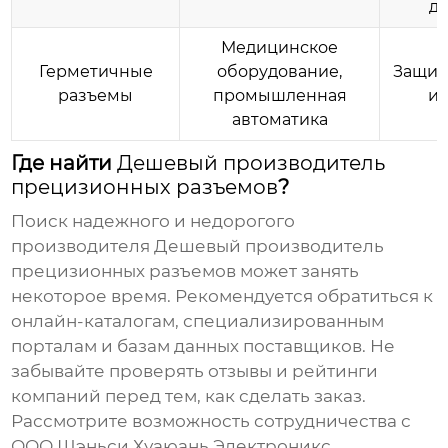
д
Медицинское
Герметичные
оборудование,
Защит
разъемы
промышленная
и 
автоматика
Где найти
Дешевый производитель
прецизионных разъемов
?
Поиск надежного и недорогого
производителя
Дешевый производитель
прецизионных разъемов
может занять
некоторое время. Рекомендуется обратиться к
онлайн-каталогам, специализированным
порталам и базам данных поставщиков. Не
забывайте проверять отзывы и рейтинги
компаний перед тем, как сделать заказ.
Рассмотрите возможность сотрудничества с
ООО Шэньси Хуаюань Электроникс
,