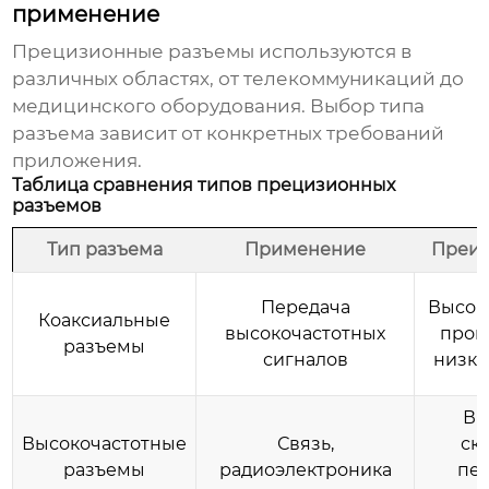
применение
Прецизионные разъемы используются в
различных областях, от телекоммуникаций до
медицинского оборудования. Выбор типа
разъема зависит от конкретных требований
приложения.
Таблица сравнения типов прецизионных
разъемов
Тип разъема
Применение
Преи
Передача
Высок
Коаксиальные
высокочастотных
проп
разъемы
сигналов
низки
Вы
Высокочастотные
Связь,
ск
разъемы
радиоэлектроника
пе