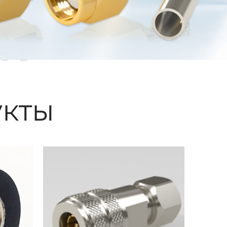
ые
кты