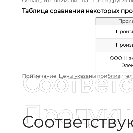
Обращайте внимание на отзывы других п
Таблица сравнения некоторых пр
Прои
Произ
Произ
ООО Шэн
Эле
Соответ
Примечание: Цены указаны приблизительн
Продукц
Соответств