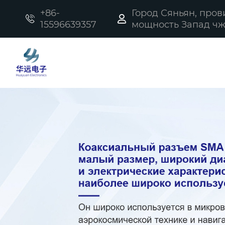
+86-
Город Сяньян, про


15596639357
мощность Запад чжи