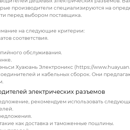
зводителей
дешевых электрических разъемов
. В
торые производители специализируются на опред
ти перед выбором поставщика.
имание на следующие критерии:
тов соответствия.
нтийного обслуживания.
ынке.
ньси Хуаюань Электроникс (
https://www.huayuan.
соединителей и кабельных сборок. Они предлаг
м.
дителей электрических разъемов
едложение, рекомендуем использовать следующи
елей.
редложения.
такие как доставка и таможенные пошлины.