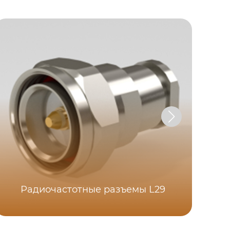
Радиочастотные разъемы L29
Р