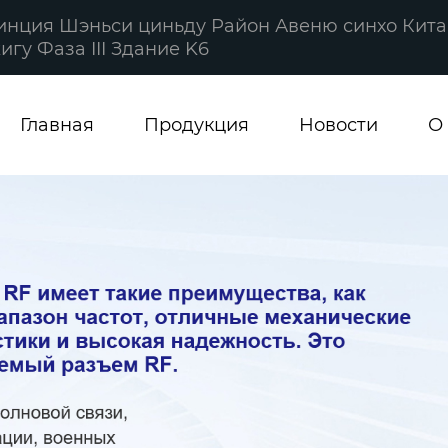
винция Шэньси циньду Район Авеню синхо Кита
гу Фаза III Здание K6
Главная
Продукция
Новости
О