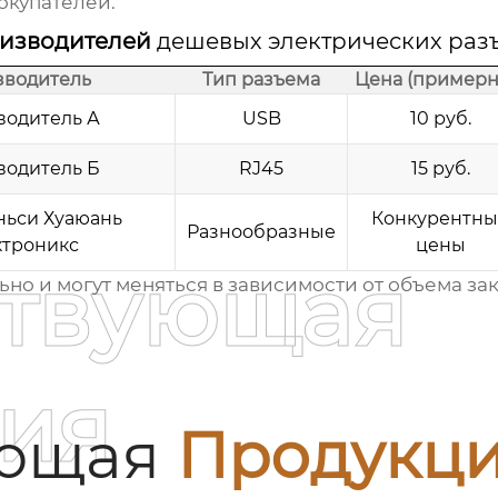
окупателей.
оизводителей
дешевых электрических раз
зводитель
Тип разъема
Цена (примерн
водитель А
USB
10 руб.
водитель Б
RJ45
15 руб.
ьси Хуаюань
Конкурентны
Разнообразные
ктроникс
цены
ствующая
о и могут меняться в зависимости от объема зак
ия
ующая
Продукц