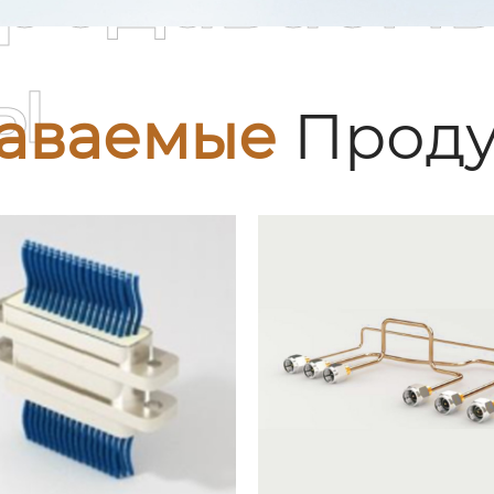
ы
аваемые
Проду