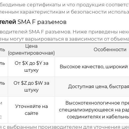
обходимые сертификаты и что продукция соответс
вленным характеристикам и безопасности использ
телей
SMA F разъемов
зводителей
SMA F разъемов
. Ниже приведены неко
ны могут варьироваться в зависимости от объема 
Цена
ль
Особенности
(ориентировочная)
ль
От $X до $Y за
Высокое качество, широкий
штуку
ль
От $Z до $W за
Доступная цена, быстрая
штуку
и
Высокотехнологичное пр
Уточняйте на
специализирующееся на ра
сайте
с
соединителях и кабельны
я с выбранным производителем для уточнения цен