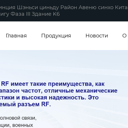
винция Шэньси циньду Район Авеню синхо Кита
гу Фаза III Здание K6
Главная
Продукция
Новости
О