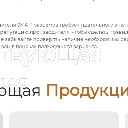
дителя
SMA F разъемов
требует тщательного анал
и репутацию производителя, чтобы сделать прави
е забывайте проверять наличие необходимых се
ствующая
а вам в поисках подходящего варианта.
ия
ующая
Продукц