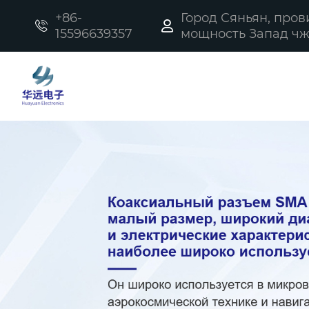
+86-
Город Сяньян, про


15596639357
мощность Запад чжи