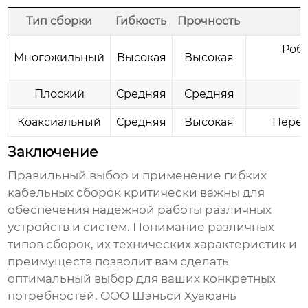
Тип сборки
Гибкость
Прочность
Роб
Многожильный
Высокая
Высокая
Плоский
Средняя
Средняя
Коаксиальный
Средняя
Высокая
Перед
Заключение
Правильный выбор и применение
гибких
кабельных сборок
критически важны для
обеспечения надежной работы различных
устройств и систем. Понимание различных
типов сборок, их технических характеристик и
преимуществ позволит вам сделать
оптимальный выбор для ваших конкретных
потребностей. ООО Шэньси Хуаюань