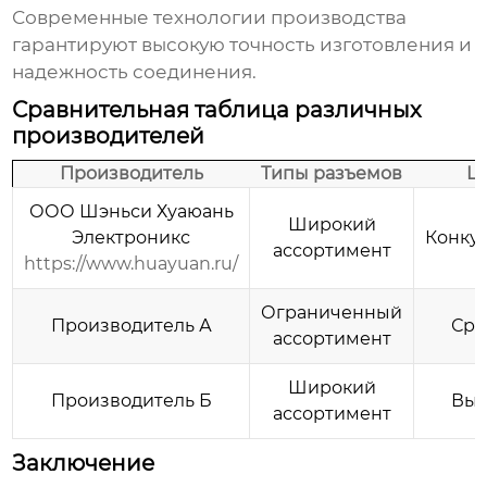
Современные технологии производства
гарантируют высокую точность изготовления и
надежность соединения.
Сравнительная таблица различных
производителей
Производитель
Типы разъемов
Ц
ООО Шэньси Хуаюань
Широкий
Электроникс
Конку
ассортимент
https://www.huayuan.ru/
Ограниченный
Производитель А
Сре
ассортимент
Широкий
Производитель Б
Выс
ассортимент
Заключение