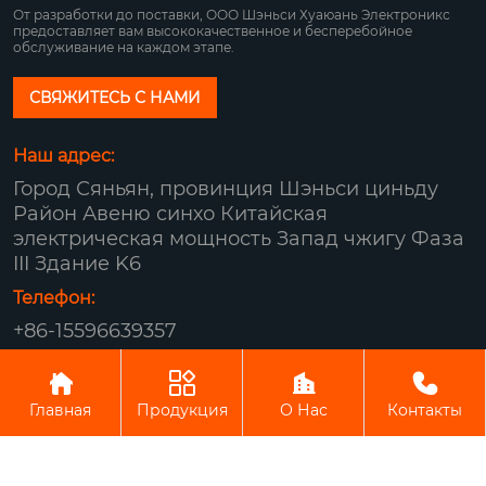
От разработки до поставки, ООО Шэньси Хуаюань Электроникс
предоставляет вам высококачественное и бесперебойное
обслуживание на каждом этапе.
СВЯЖИТЕСЬ С НАМИ
Наш адрес:
Город Сяньян, провинция Шэньси циньду
Район Авеню синхо Китайская
электрическая мощность Запад чжигу Фаза
III Здание K6
Телефон:
+86-15596639357
Авторское право© ООО Шэньси Хуаюань




Электроникс
Главная
Продукция
О Нас
Контакты