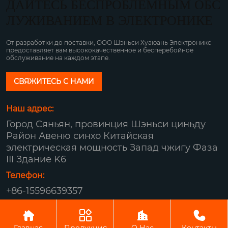
ДАЙТЕСЬ БЕСПРОБЛЕМНЫМ ОБС
ЛУЖИВАНИЕМ В ЭЛЕКТРОНИКЕ
От разработки до поставки, ООО Шэньси Хуаюань Электроникс
предоставляет вам высококачественное и бесперебойное
обслуживание на каждом этапе.
СВЯЖИТЕСЬ С НАМИ
Наш адрес:
Город Сяньян, провинция Шэньси циньду
Район Авеню синхо Китайская
электрическая мощность Запад чжигу Фаза
III Здание K6
Телефон:
+86-15596639357
Авторское право© ООО Шэньси Хуаюань




Электроникс
Главная
Продукция
О Нас
Контакты